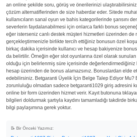
an online şekilde soru, görüş ve önerilerinizi ulaştırabilirsi
çözüm alternatiflerinden de size haberdar eder. Sitede muha
kullanıcıların sanal oyun ve bahis kategorilerinde şansını de
severlerin faydalanabilmesi için onlarca farklı bonus seçeneği
eğer isterseniz canlı destek müşteri hizmetleri üzerinden de m
gerçekleştirmenizle birlikte tercih ettiğiniz bonusun özel koşu
birkaç dakika içerisinde kullanıcı ve hesap bakiyenize bonu
da belirtilir. Örneğin eğer slot oyunlarına özel olarak sunula
olduğu için belirlenmiş süre içerisinde değerlendirmediğiniz 
hesap üzerinden de bonus alamazsınız. Bonuslardan elde etmi
edebilirsiniz. Betgaranti Üyelik İçin Belge Talep Ediyor Mu? 
zorunluluğu olmadan sadece betgaranti1029 giriş adresini kull
online bir form üzerinden hizmet verir. Kayıt butonuna tıklaya
bilgileri doldurmak şartıyla kaydını tamamladığı takdirde birka
bilgi paylaşımına gerek yoktur.
📝 Bir Önceki Yazımız: