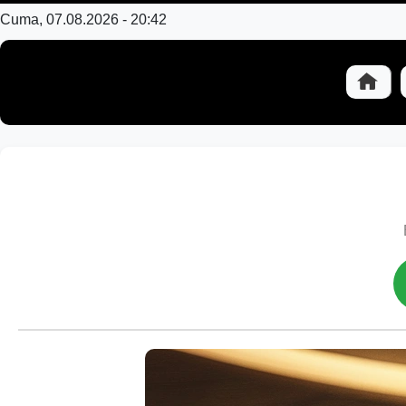
Cuma, 07.08.2026 - 20:42