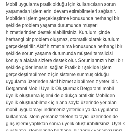
Mobil uygulama pratik olduğu için kullanıcıların sorun
yaşamadan işlemlerini devam ettirebilmeleri sağlanır.
Mobilden işlem gerçekleştirme konusunda herhangi bir
şekilde problem yaşama durumunda müşteri
hizmetlerinden destek alabilirsiniz. Kurulum içinde
herhangi bir problem oluşmaz, otomatik olarak kurulum
gerçekleştirilir. Aktif hizmet alma konusunda herhangi bir
şekilde sorun yaşama durumunda müşteri temsilcisi
konuyla alakalı sizlere destek olur. Sorunlarınızın hızlı bir
şekilde giderilmesini sağlar. Pratik bir şekilde işlem
gerçekleştirebilmeniz için sisteme sunmuş olduğu
uygulama üzerinden aktif hizmet alabilmeniz yeterlidir.
‍Betgaranti Mobil Üyelik Oluşturmak Betgaranti mobil
üyelik oluşturma işlemi de oldukça pratiktir. Mobilden
üyelik oluşturabilmek için ana sayfa üzerinde yer alan
mobil uygulamayı indirmeniz yeterlidir ya da uygulama
kullanmak istemiyorsanız telefon tarayıcı üzerinden de
giriş işlemi yaptıktan sonra üyelik oluşturabilirsiniz. Üyelik
oluşturma işlemlerinde herhangi bir zorluk yaşamazsınız.