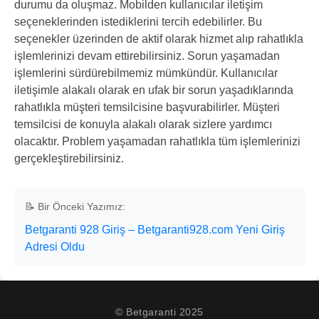
durumu da oluşmaz. Mobilden kullanıcılar iletişim
seçeneklerinden istediklerini tercih edebilirler. Bu
seçenekler üzerinden de aktif olarak hizmet alıp rahatlıkla
işlemlerinizi devam ettirebilirsiniz. Sorun yaşamadan
işlemlerini sürdürebilmemiz mümkündür. Kullanıcılar
iletişimle alakalı olarak en ufak bir sorun yaşadıklarında
rahatlıkla müşteri temsilcisine başvurabilirler. Müşteri
temsilcisi de konuyla alakalı olarak sizlere yardımcı
olacaktır. Problem yaşamadan rahatlıkla tüm işlemlerinizi
gerçekleştirebilirsiniz.
📝 Bir Önceki Yazımız:
Betgaranti 928 Giriş – Betgaranti928.com Yeni Giriş
Adresi Oldu
© Betgaranti 2025