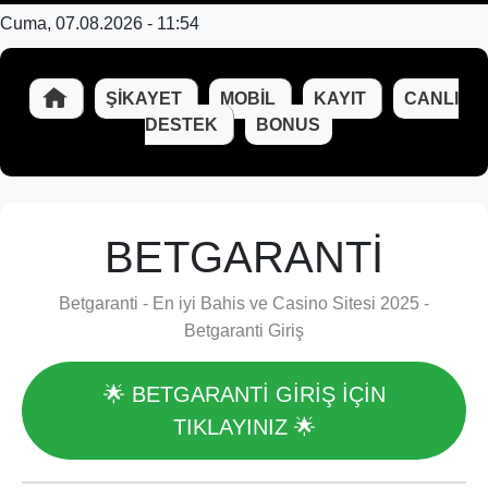
Cuma, 07.08.2026 - 11:54
ŞIKAYET
MOBIL
KAYIT
CANLI
DESTEK
BONUS
BETGARANTI
Betgaranti - En iyi Bahis ve Casino Sitesi 2025 -
Betgaranti Giriş
🌟 BETGARANTI GİRİŞ İÇİN
TIKLAYINIZ 🌟