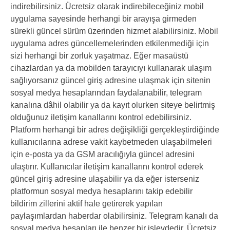
indirebilirsiniz. Ücretsiz olarak indirebileceğiniz mobil
uygulama sayesinde herhangi bir arayışa girmeden
sürekli güncel sürüm üzerinden hizmet alabilirsiniz. Mobil
uygulama adres güncellemelerinden etkilenmediği için
sizi herhangi bir zorluk yaşatmaz. Eğer masaüstü
cihazlardan ya da mobilden tarayıcıyı kullanarak ulaşım
sağlıyorsanız güncel giriş adresine ulaşmak için sitenin
sosyal medya hesaplarından faydalanabilir, telegram
kanalına dâhil olabilir ya da kayıt olurken siteye belirtmiş
olduğunuz iletişim kanallarını kontrol edebilirsiniz.
Platform herhangi bir adres değişikliği gerçekleştirdiğinde
kullanıcılarına adrese vakit kaybetmeden ulaşabilmeleri
için e-posta ya da GSM aracılığıyla güncel adresini
ulaştırır. Kullanıcılar iletişim kanallarını kontrol ederek
güncel giriş adresine ulaşabilir ya da eğer isterseniz
platformun sosyal medya hesaplarını takip edebilir
bildirim zillerini aktif hale getirerek yapılan
paylaşımlardan haberdar olabilirsiniz. Telegram kanalı da
sosyal medya hesapları ile benzer bir işlevdedir. Ücretsiz