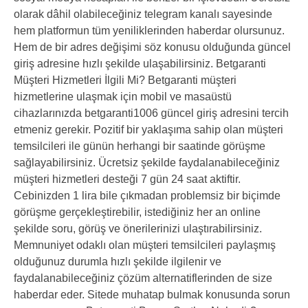
olarak dâhil olabileceğiniz telegram kanalı sayesinde
hem platformun tüm yeniliklerinden haberdar olursunuz.
Hem de bir adres değişimi söz konusu olduğunda güncel
giriş adresine hızlı şekilde ulaşabilirsiniz. Betgaranti
Müşteri Hizmetleri İlgili Mi? Betgaranti müşteri
hizmetlerine ulaşmak için mobil ve masaüstü
cihazlarınızda betgaranti1006 güncel giriş adresini tercih
etmeniz gerekir. Pozitif bir yaklaşıma sahip olan müşteri
temsilcileri ile günün herhangi bir saatinde görüşme
sağlayabilirsiniz. Ücretsiz şekilde faydalanabileceğiniz
müşteri hizmetleri desteği 7 gün 24 saat aktiftir.
Cebinizden 1 lira bile çıkmadan problemsiz bir biçimde
görüşme gerçekleştirebilir, istediğiniz her an online
şekilde soru, görüş ve önerilerinizi ulaştırabilirsiniz.
Memnuniyet odaklı olan müşteri temsilcileri paylaşmış
olduğunuz durumla hızlı şekilde ilgilenir ve
faydalanabileceğiniz çözüm alternatiflerinden de size
haberdar eder. Sitede muhatap bulmak konusunda sorun