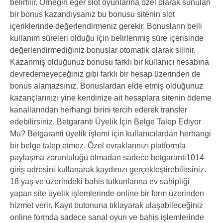
belirtilir. Örneğin eğer slot oyunlarına özel olarak sunulan
bir bonus kazandıysanız bu bonusu sitenin slot
içeriklerinde değerlendirmeniz gerekir. Bonusların belli
kullanım süreleri olduğu için belirlenmiş süre içerisinde
değerlendirmediğiniz bonuslar otomatik olarak silinir.
Kazanmış olduğunuz bonusu farklı bir kullanıcı hesabına
devredemeyeceğiniz gibi farklı bir hesap üzerinden de
bonus alamazsınız. Bonuslardan elde etmiş olduğunuz
kazançlarınızı yine kendinize ait hesaplara sitenin ödeme
kanallarından herhangi birini tercih ederek transfer
edebilirsiniz. Betgaranti Üyelik İçin Belge Talep Ediyor
Mu? Betgaranti üyelik işlemi için kullanıcılardan herhangi
bir belge talep etmez. Özel evraklarınızı platformla
paylaşma zorunluluğu olmadan sadece betgaranti1014
giriş adresini kullanarak kaydınızı gerçekleştirebilirsiniz.
18 yaş ve üzerindeki bahis tutkunlarına ev sahipliği
yapan site üyelik işlemlerinde online bir form üzerinden
hizmet verir. Kayıt butonuna tıklayarak ulaşabileceğiniz
online formda sadece sanal oyun ve bahis işlemlerinde