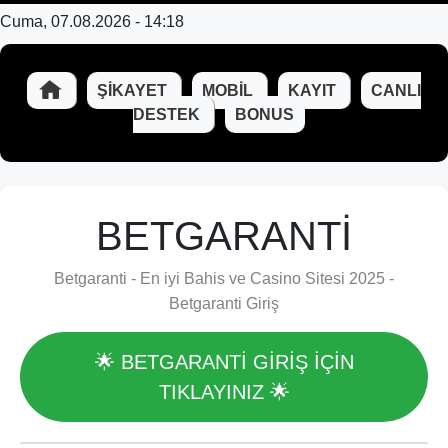
Cuma, 07.08.2026 - 14:18
ŞIKAYET
MOBIL
KAYIT
CANLI
DESTEK
BONUS
BETGARANTI
Betgaranti - En iyi Bahis ve Casino Sitesi 2025 -
Betgaranti Giriş
🌟 BETGARANTI GİRİŞ İÇİN
TIKLAYINIZ 🌟